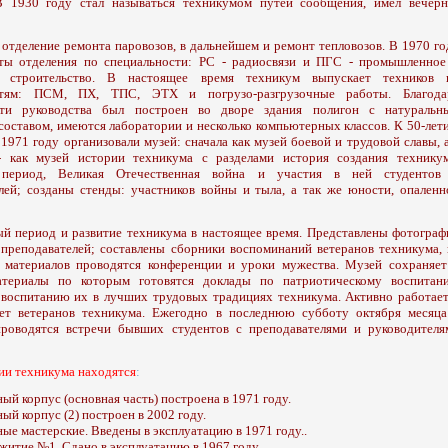
 В 1930 году стал называться техникумом путей сообщения, имел вечерн
 отделение ремонта паровозов, в дальнейшем и ремонт тепловозов. В 1970 го
ты отделения по специальности: РС - радиосвязи и ПГС - промышленное
е строительство. В настоящее время техникум выпускает техников 
стям: ПСМ, ПХ, ТПС, ЭТХ и погрузо-разгрузочные работы. Благода
сти руководства был построен во дворе здания полигон с натуральн
оставом, имеются лаборатории и несколько компьютерных классов. К 50-лет
1971 году организовали музей: сначала как музей боевой и трудовой славы, а
- как музей истории техникума с разделами история создания техникум
 период, Великая Отечественная война и участия в ней студентов
лей; созданы стенды: участников войны и тыла, а так же юности, опаленн
ый период и развитие техникума в настоящее время. Представлены фотограф
 преподавателей; составлены сборники воспоминаний ветеранов техникума, 
 материалов проводятся конференции и уроки мужества. Музей сохраняет
атериалы по которым готовятся доклады по патриотическому воспитан
воспитанию их в лучших трудовых традициях техникума. Активно работает
вет ветеранов техникума. Ежегодно в последнюю субботу октября месяца
проводятся встречи бывших студентов с преподавателями и руководителя
ии техникума находятся
:
ый корпус (основная часть) построена в 1971 году.
ый корпус (2) построен в 2002 году.
ые мастерские. Введены в эксплуатацию в 1971 году..
итие №1. Сдано в эксплуатацию в 1967 году.