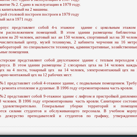
итие № 2. Сдано в эксплуатацию в 1979 году.
 капитальный на 2 машины.
рой столовой построен построен в 1979 году
ый зал в 1971 году.
орпус представляет собой 4-х этажное здание с цокольным этажом
им расположением помещений. В этом здании размещены библиотека
лом на 20 человек, актовый зал ан 150 человек, спортивный зал на 30 челове
числительный центр, музей техникума, 2 кабинета черчения на 16 метро
лабораторий по специальности техникума, административные, хозяйственные
ьные помещения.
стерские представляют собой двухэтажное здание с теплым переходом 
орпуса. В этом здании размещены 2 слесарных цеха на 14 человек кажды
цех на 4 поста, токарный цех на 14 человек, электромонтажный цех на 
сарно-монтажный цех на 12 рабочих мест.
№1 представляет собой 4-этажное здание, с подвальным помещением. Требу
о ремонта отопление и душевые. В 1996 году отремонтирована часть кровли.
№2 представляет собой 9-этажное здание с лифтом и пристройкой дипломно
18 человек. В 1996 году отремонтирована часть кровли. Санитарное состоян
 удовлетворительно. Генеральные уборки территорий и помещен
ются силами студентов и обслуживающего персонала. В учебном корпу
но дежурство преподавателей и студентов по графику, утвержденно