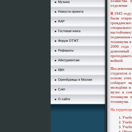
хозяйства.
Музыка
отделение.
Новости проекта
В
1945 году
были откры
RAP
гражданско
специально
Гостевая книга
настойчиво
подвижным с
Форум ОТЖТ
техникума в 
2000 года 
Рефераты
довоенный
преподавате
Абитуриентам
войной.
П
ослевоенн
КВН
студентов и
основе этих
Оренбуржцы в Москве
собирает м
молодёжи и 
Слёт
музее и со
техникуме 
О сайте
техникума.
На территор
Учебн
Учебн
Учебн
Общеж