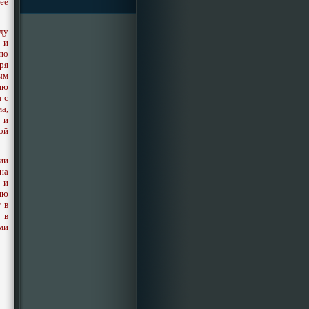
ее
ду
 и
по
ря
ым
ию
 с
а,
 и
ой
ии
на
 и
ию
 в
 в
ми