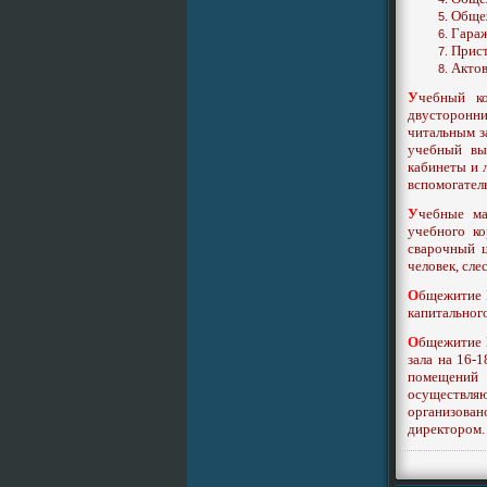
Общеж
Гараж
Прист
Актов
У
чебный к
двусторонн
читальным за
учебный вы
кабинеты и 
вспомогател
У
чебные ма
учебного к
сварочный 
человек, сле
О
бщежитие 
капитальног
О
бщежитие 
зала на 16-
помещений
осуществля
организова
директором.