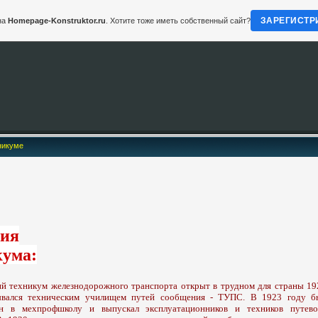
ЗАРЕГИСТР
на
Homepage-Konstruktor.ru
. Хотите тоже иметь собственный сайт?
никуме
ия
кума:
ий техникум железнодорожного транспорта открыт в трудном для страны 19
ывался техническим училищем путей сообщения - ТУПС. В 1923 году б
ан в мехпрофшколу и выпускал эксплуатационников и техников путево