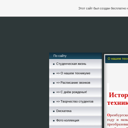
Этот сайт был создан бесплатно 
По сайту
О нашем тех
Студенческая жизнь
=> О нашем техникуме
=> Расписание звонков
=> С днём рожденья!
Истор
техни
=> Творчество студентов
Dискатека
О
ренбургск
году и наз
Фото коллекция
преобразов